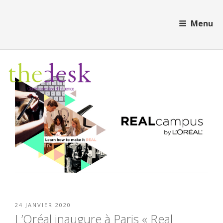
Aller
Cookies management panel
au
Menu
contenu
principal
PUBLIÉ
24 JANVIER 2020
LE
L’Oréal inaugure à Paris « Real