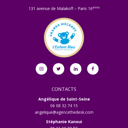
ème
131 avenue de Malakoff – Paris 16
Instagram
Twitter
Linkedin
Facebook
CONTACTS
Angélique de Saint-Seine
06 08 32 74 15
angelique@agencethedesk.com
Stéphanie Kanoui