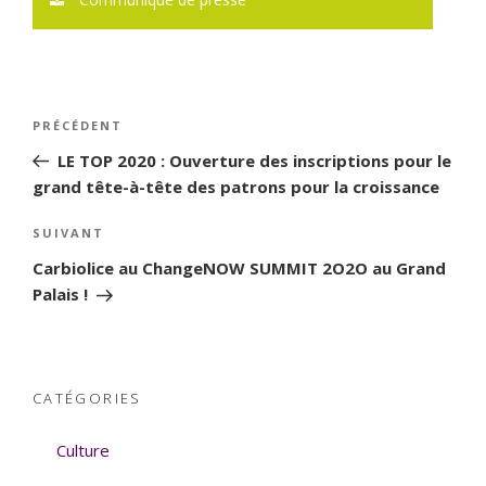
Navigation
PRÉCÉDENT
Article
de
précédent
LE TOP 2020 : Ouverture des inscriptions pour le
l’article
grand tête-à-tête des patrons pour la croissance
SUIVANT
Article
suivant
Carbiolice au ChangeNOW SUMMIT 2O2O au Grand
Palais !
CATÉGORIES
Culture