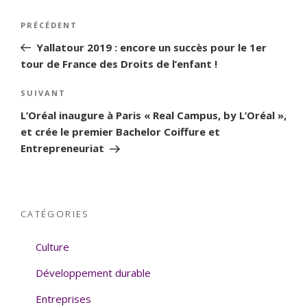
Navigation
PRÉCÉDENT
Article
de
précédent
Yallatour 2019 : encore un succès pour le 1er
l’article
tour de France des Droits de l’enfant !
SUIVANT
Article
suivant
L’Oréal inaugure à Paris « Real Campus, by L’Oréal »,
et crée le premier Bachelor Coiffure et
Entrepreneuriat
CATÉGORIES
Culture
Développement durable
Entreprises