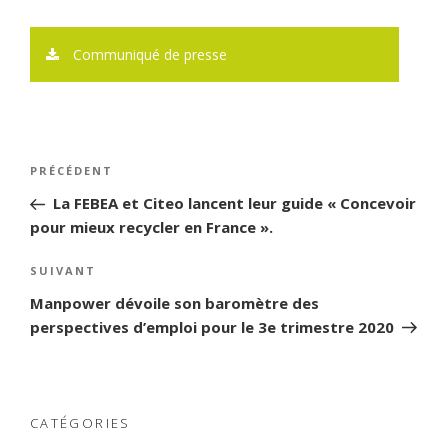
Communiqué de presse
Navigation
PRÉCÉDENT
Article
de
précédent
La FEBEA et Citeo lancent leur guide « Concevoir
l’article
pour mieux recycler en France ».
SUIVANT
Article
suivant
Manpower dévoile son baromètre des
perspectives d’emploi pour le 3e trimestre 2020
CATÉGORIES