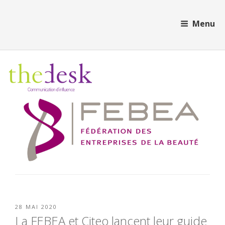
Aller
Cookies management panel
au
Menu
contenu
principal
PUBLIÉ
28 MAI 2020
LE
La FEBEA et Citeo lancent leur guide