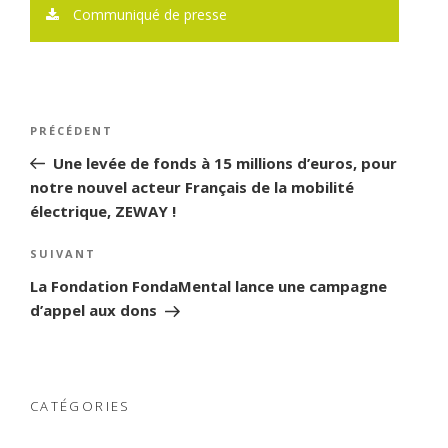
Communiqué de presse
Navigation
PRÉCÉDENT
Article
de
précédent
Une levée de fonds à 15 millions d’euros, pour
l’article
notre nouvel acteur Français de la mobilité
électrique, ZEWAY !
SUIVANT
Article
suivant
La Fondation FondaMental lance une campagne
d’appel aux dons
CATÉGORIES