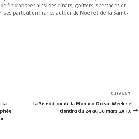
de fin d’année : ainsi des dîners, goûters, spectacles et
anisés partout en France autour de
Noël et de la Saint-
SUIVANT
Art
su
 la
La 3e édition de la Monaco Ocean Week se
ophée
tiendra du 24 au 30 mars 2019.
du