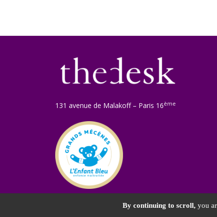
ème
131 avenue de Malakoff – Paris 16
©2026 Age
By continuing to scroll,
you are