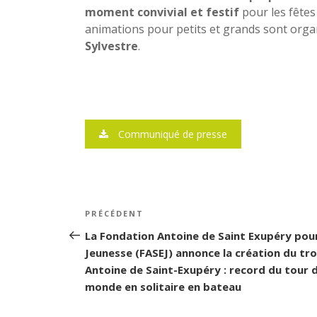
moment convivial et festif
pour les fêtes 
animations pour petits et grands sont org
Sylvestre
.
Communiqué de presse
Navigation
PRÉCÉDENT
Article
de
précédent
La Fondation Antoine de Saint Exupéry pour
Jeunesse (FASEJ) annonce la création du tr
l’article
Antoine de Saint-Exupéry : record du tour 
monde en solitaire en bateau