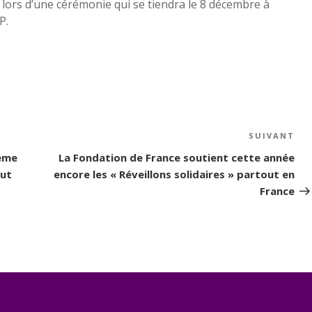
 lors d’une cérémonie qui se tiendra le 8 décembre à
P.
SUIVANT
Art
su
hème
La Fondation de France soutient cette année
tut
encore les « Réveillons solidaires » partout en
France