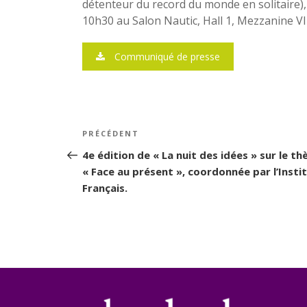
détenteur du record du monde en solitaire),
10h30 au Salon Nautic, Hall 1, Mezzanine VI
Communiqué de presse
Navigation
PRÉCÉDENT
Article
de
précédent
4e édition de « La nuit des idées » sur le t
« Face au présent », coordonnée par l’Insti
l’article
Français.