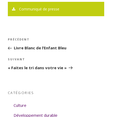
Communiqué de presse
Navigation
PRÉCÉDENT
Article
de
précédent
Livre Blanc de l’Enfant Bleu
l’article
SUIVANT
Article
suivant
« Faites le tri dans votre vie »
CATÉGORIES
Culture
Développement durable