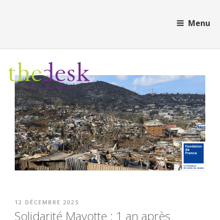
Aller
Cookies management panel
au
Menu
contenu
principal
PUBLIÉ
12 DÉCEMBRE 2025
LE
Solidarité Mayotte : 1 an après