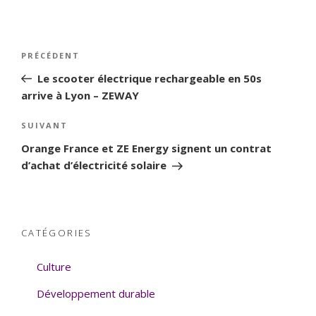
Navigation
PRÉCÉDENT
Article
de
précédent
Le scooter électrique rechargeable en 50s
l’article
arrive à Lyon – ZEWAY
SUIVANT
Article
suivant
Orange France et ZE Energy signent un contrat
d’achat d’électricité solaire
CATÉGORIES
Culture
Développement durable