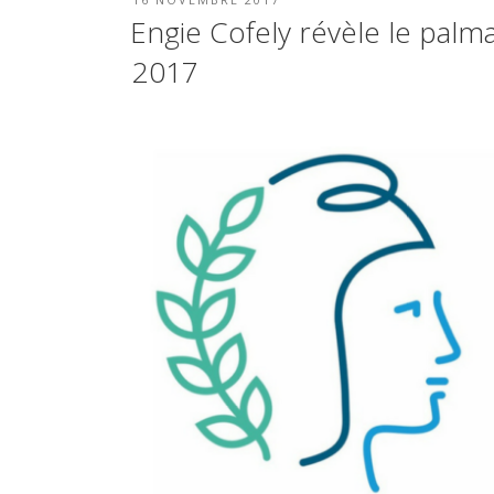
LE
Engie Cofely révèle le palm
2017