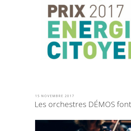
PUBLIÉ
15 NOVEMBRE 2017
LE
Les orchestres DÉMOS font 