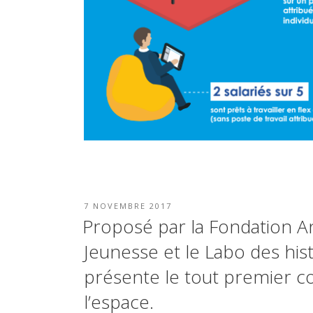
PUBLIÉ
7 NOVEMBRE 2017
LE
Proposé par la Fondation An
Jeunesse et le Labo des his
présente le tout premier co
l’espace.