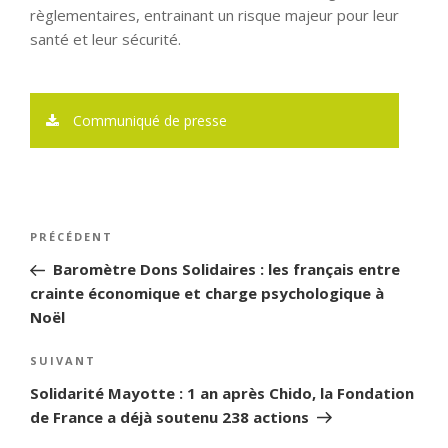
règlementaires, entrainant un risque majeur pour leur
santé et leur sécurité.
Communiqué de presse
Navigation
PRÉCÉDENT
Article
de
précédent
Baromètre Dons Solidaires : les français entre
l’article
crainte économique et charge psychologique à
Noël
SUIVANT
Article
suivant
Solidarité Mayotte : 1 an après Chido, la Fondation
de France a déjà soutenu 238 actions