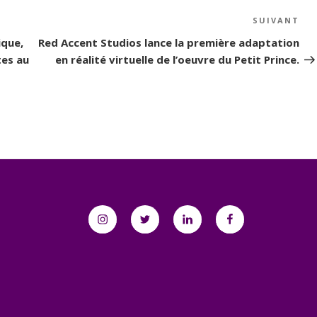
SUIVANT
Art
su
ique,
Red Accent Studios lance la première adaptation
tes au
en réalité virtuelle de l’oeuvre du Petit Prince.
Instagram
Twitter
Linkedin
Facebook