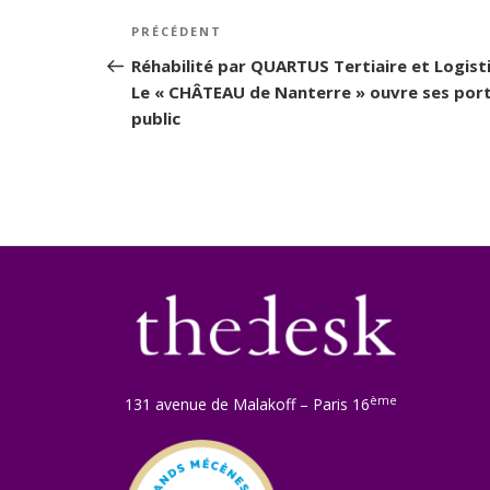
Navigation
PRÉCÉDENT
Article
de
précédent
Réhabilité par QUARTUS Tertiaire et Logist
Le « CHÂTEAU de Nanterre » ouvre ses por
l’article
public
ème
131 avenue de Malakoff – Paris 16