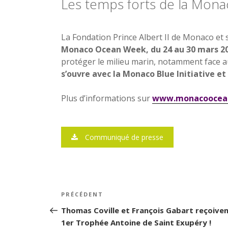
Les temps forts de la Mon
La Fondation Prince Albert II de Monaco et
Monaco Ocean Week, du 24 au 30 mars 2
protéger le milieu marin, notamment face a
s’ouvre avec la Monaco Blue Initiative et
Plus d’informations sur
www.monacoocea
Communiqué de presse
Navigation
PRÉCÉDENT
Article
de
précédent
Thomas Coville et François Gabart reçoiven
1er Trophée Antoine de Saint Exupéry !