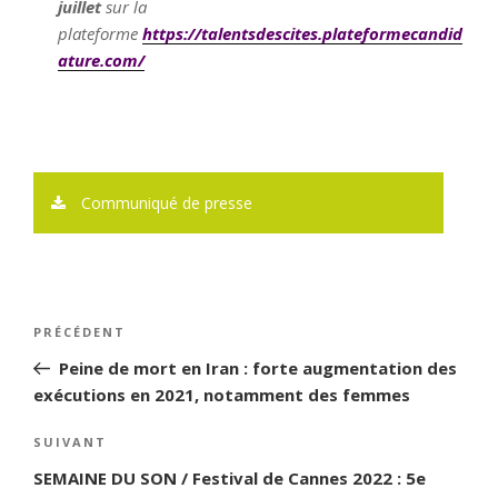
juillet
sur la
plateforme
https://talentsdescites.plateformecandid
ature.com/
Communiqué de presse
Navigation
PRÉCÉDENT
Article
de
précédent
Peine de mort en Iran : forte augmentation des
l’article
exécutions en 2021, notamment des femmes
SUIVANT
Article
suivant
SEMAINE DU SON / Festival de Cannes 2022 : 5e