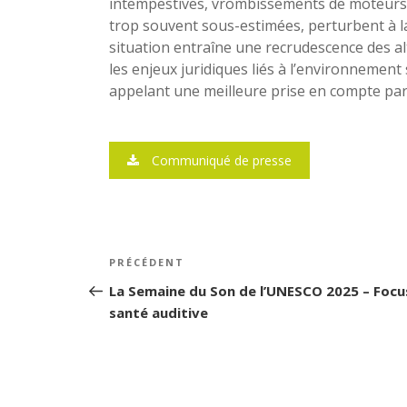
intempestives, vrombissements de moteurs, 
trop souvent sous-estimées, perturbent à la 
situation entraîne une recrudescence des alt
les enjeux juridiques liés à l’environnement
appelant une meilleure prise en compte par 
Communiqué de presse
Navigation
PRÉCÉDENT
Article
de
précédent
La Semaine du Son de l’UNESCO 2025 – Focu
santé auditive
l’article