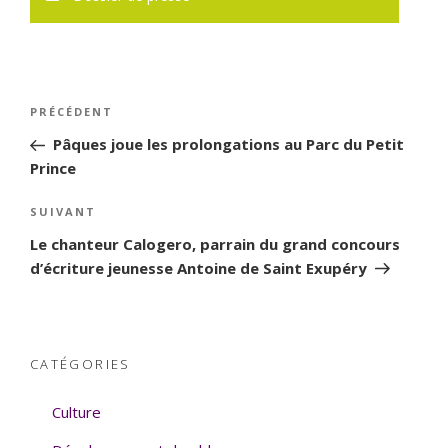
Navigation
PRÉCÉDENT
Article
de
précédent
Pâques joue les prolongations au Parc du Petit
l’article
Prince
SUIVANT
Article
suivant
Le chanteur Calogero, parrain du grand concours
d’écriture jeunesse Antoine de Saint Exupéry
CATÉGORIES
Culture