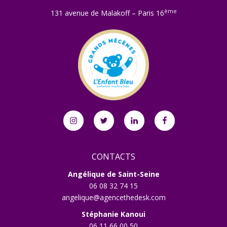
ème
131 avenue de Malakoff – Paris 16
Instagram
Twitter
Linkedin
Facebook
CONTACTS
Angélique de Saint-Seine
06 08 32 74 15
angelique@agencethedesk.com
Stéphanie Kanoui
06 11 66 00 50