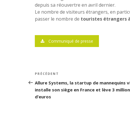
depuis sa réouvertre en avril dernier.
Le nombre de visiteurs étrangers, en particul
passer le nombre de
touristes étrangers
Communiqué de presse
Navigation
PRÉCÉDENT
Article
de
précédent
Allure Systems, la startup de mannequins v
installe son siège en France et lève 3 millio
l’article
d’euros