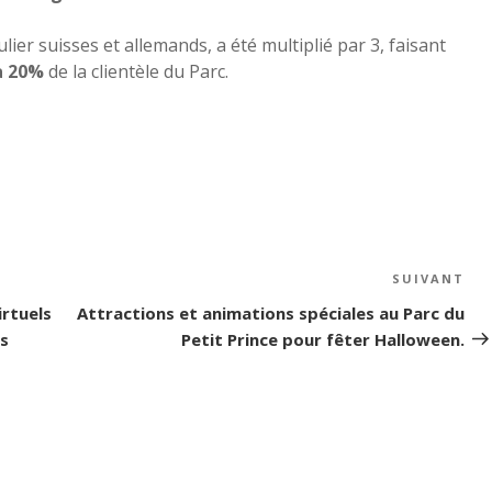
ier suisses et allemands, a été multiplié par 3, faisant
 à 20%
de la clientèle du Parc.
SUIVANT
Art
su
irtuels
Attractions et animations spéciales au Parc du
ns
Petit Prince pour fêter Halloween.