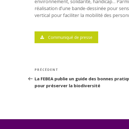
environnement, solidarité, handicap… Parmi
réalisation d’une bande-dessinée pour sensib
vertical pour faciliter la mobilité des pers
Communiqué de presse
Navigation
PRÉCÉDENT
Article
de
précédent
La FEBEA publie un guide des bonnes pratiq
pour préserver la biodiversité
l’article