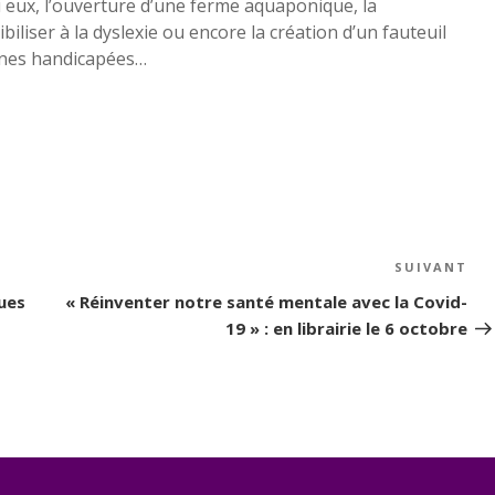
 eux, l’ouverture d’une ferme aquaponique, la
iliser à la dyslexie ou encore la création d’un fauteuil
onnes handicapées…
SUIVANT
Art
su
ues
« Réinventer notre santé mentale avec la Covid-
19 » : en librairie le 6 octobre